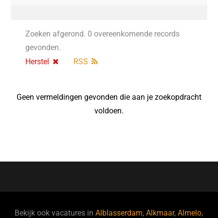
Zoeken afgerond. 0 overeenkomende records
gevonden.
Herstel
RSS
Geen vermeldingen gevonden die aan je zoekopdracht
voldoen.
Bekijk ook vacatures in
Alblasserdam
,
Alkmaar
,
Almelo
,