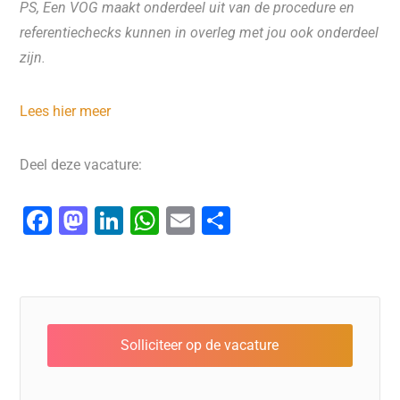
PS, Een VOG maakt onderdeel uit van de procedure en
referentiechecks kunnen in overleg met jou ook onderdeel
zijn.
Lees hier meer
Deel deze vacature:
F
M
Li
W
E
D
a
a
n
h
m
el
c
st
k
at
ai
e
e
o
e
s
l
n
b
d
dI
A
o
o
n
p
o
n
p