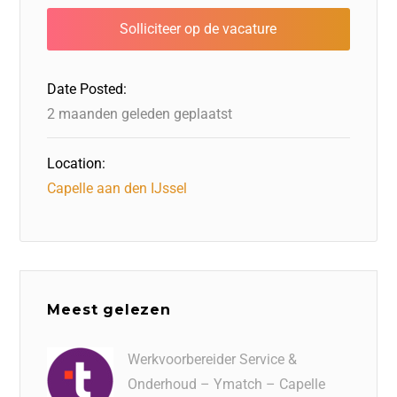
b
d
dI
A
o
o
n
p
o
n
p
Date Posted:
k
2 maanden geleden geplaatst
Location:
Capelle aan den IJssel
Meest gelezen
Werkvoorbereider Service &
Onderhoud – Ymatch – Capelle