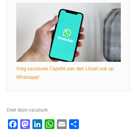
Volg vacatures Capelle aan den IJssel ook op
Whatsapp!
Deel deze vacature:
F
M
Li
W
E
D
a
a
n
h
m
el