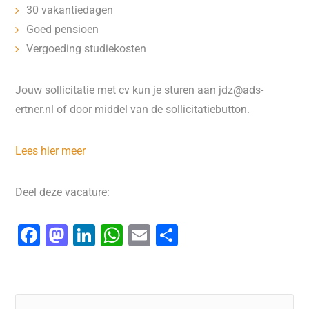
30 vakantiedagen
Goed pensioen
Vergoeding studiekosten
Jouw sollicitatie met cv kun je sturen aan jdz@ads-
ertner.nl of door middel van de sollicitatiebutton.
Lees hier meer
Deel deze vacature:
F
M
Li
W
E
D
a
a
n
h
m
el
c
st
k
at
ai
e
e
o
e
s
l
n