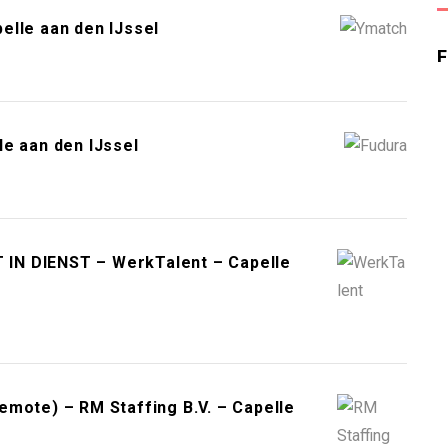
elle aan den IJssel
e aan den IJssel
T IN DIENST – WerkTalent – Capelle
mote) – RM Staffing B.V. – Capelle