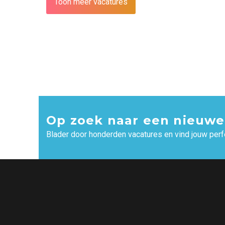
Toon meer vacatures
Op zoek naar een nieuwe
Blader door honderden vacatures en vind jouw perf