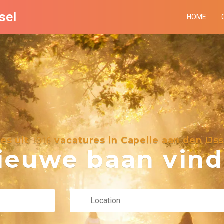
sel
HOME
ies uit
vacatures in Capelle aan den IJss
1316
euwe baan vind 