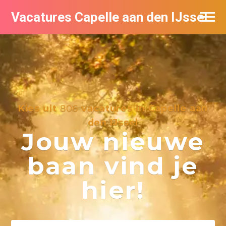
Vacatures Capelle aan den IJssel
Kies uit
806
vacatures in Capelle aan
den IJssel
Jouw nieuwe
baan vind je
hier!