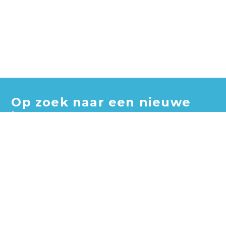
Op zoek naar een nieuwe
baan?
Blader door honderden vacatures en vind jouw perfecte
baan!
Zoek vacatures
Zoek per bedrijf