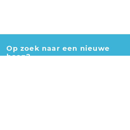
Op zoek naar een nieuwe
baan?
Blader door honderden vacatures en vind jouw perfecte
baan!
Zoek vacatures
Zoek per bedrijf