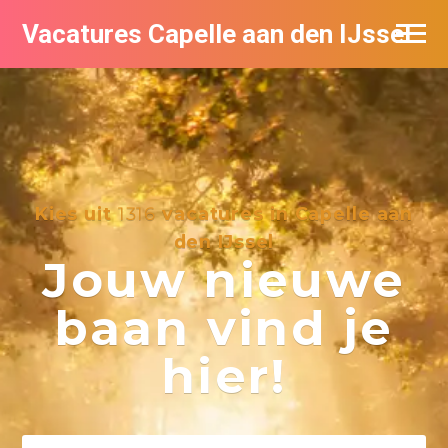
Vacatures Capelle aan den IJssel
Kies uit
1316
vacatures in Capelle aan
den IJssel
Jouw nieuwe
baan vind je
hier!