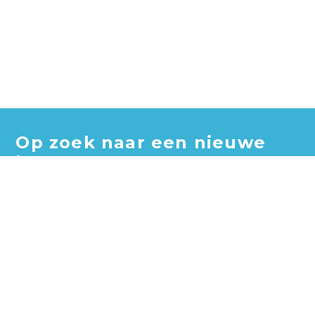
Op zoek naar een nieuwe
baan?
Blader door honderden vacatures en vind jouw perfecte
baan!
Zoek vacatures
Zoek per bedrijf