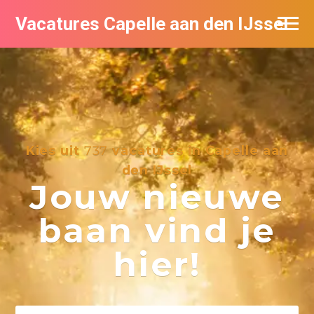
Vacatures Capelle aan den IJssel
Kies uit
737
vacatures in Capelle aan
den IJssel
Jouw nieuwe
baan vind je
hier!