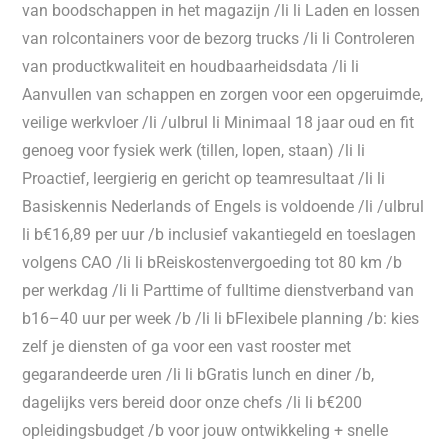
van boodschappen in het magazijn /li li Laden en lossen
van rolcontainers voor de bezorg trucks /li li Controleren
van productkwaliteit en houdbaarheids­data /li li
Aanvullen van schappen en zorgen voor een opgeruimde,
veilige werkvloer /li /ulbrul li Minimaal 18 jaar oud en fit
genoeg voor fysiek werk (tillen, lopen, staan) /li li
Proactief, leergierig en gericht op teamresultaat /li li
Basiskennis Nederlands of Engels is voldoende /li /ulbrul
li b€16,89 per uur /b inclusief vakantiegeld en toeslagen
volgens CAO /li li bReiskostenvergoeding tot 80 km /b
per werkdag /li li Parttime of fulltime dienstverband van
b16–40 uur per week /b /li li bFlexibele planning /b: kies
zelf je diensten of ga voor een vast rooster met
gegarandeerde uren /li li bGratis lunch en diner /b,
dagelijks vers bereid door onze chefs /li li b€200
opleidingsbudget /b voor jouw ontwikkeling + snelle