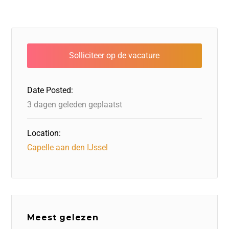
a
a
n
h
m
el
c
st
k
at
ai
e
e
o
e
s
l
n
b
d
dI
A
o
o
n
p
o
n
p
Date Posted:
k
3 dagen geleden geplaatst
Location:
Capelle aan den IJssel
Meest gelezen