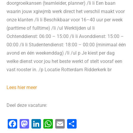
doorgroeikansen (teamleider, planner) /li li Een baan
waarin jouw xgiwjmb werk direct het verschil maakt voor
onze klanten /li li Beschikbaar voor 16–40 uur per week
(parttime of fulltime) /li /ul Werktijden ul li
Ochtenddienst: 06:00 – 15:00 /li li Avonddienst: 15:00 –
00:00 /li li Studentendienst: 18:00 – 00:00 (minimaal één
avond en één weekenddag) /li /ul p Je kiest per dag
welke dienst voor jou het beste werkt of stelt vooraf een
vast rooster in. /p Locatie Rotterdam Ridderkerk br
Lees hier meer
Deel deze vacature:
F
M
Li
W
E
D