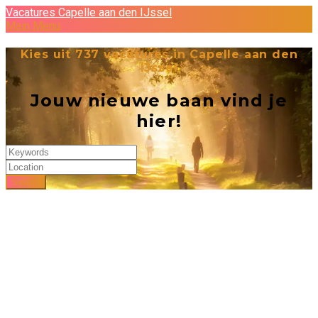
Vacatures Capelle aan den IJssel
Main Menu
Kies uit
737
vacatures in Capelle aan den
IJssel
Jouw nieuwe baan vind je
hier!