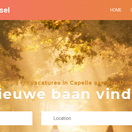
sel
HOME
ies uit
vacatures in Capelle aan den IJss
737
euwe baan vind 