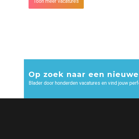
Toon meer vacatures
Op zoek naar een nieuwe
Blader door honderden vacatures en vind jouw perf