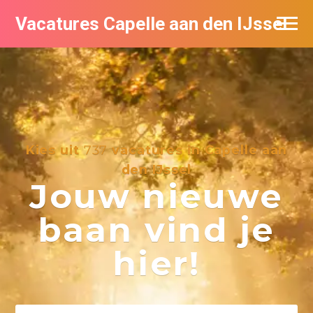
Vacatures Capelle aan den IJssel
Kies uit
737
vacatures in Capelle aan
den IJssel
Jouw nieuwe
baan vind je
hier!