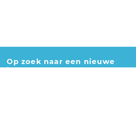
Op zoek naar een nieuwe
baan?
Blader door honderden vacatures en vind jouw perfecte
baan!
Zoek vacatures
Zoek per bedrijf