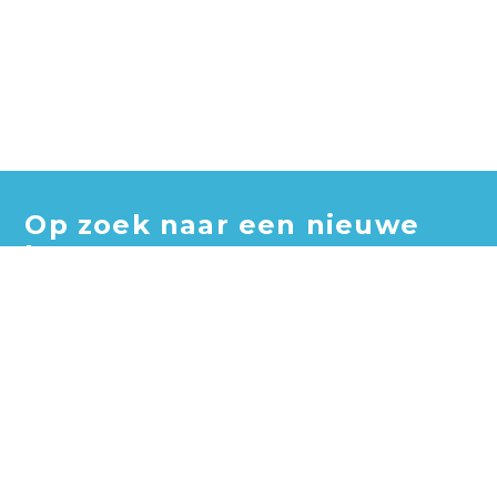
Op zoek naar een nieuwe
baan?
Blader door honderden vacatures en vind jouw perfecte
baan!
Zoek vacatures
Zoek per bedrijf