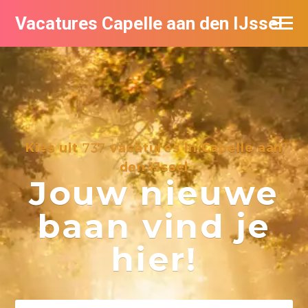
Vacatures Capelle aan den IJssel
Kies uit
737
vacatures in Capelle aan
den IJssel
Jouw nieuwe
baan vind je
hier!