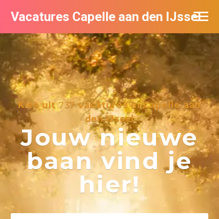
Vacatures Capelle aan den IJssel
Kies uit
737
vacatures in Capelle aan
den IJssel
Jouw nieuwe
baan vind je
hier!