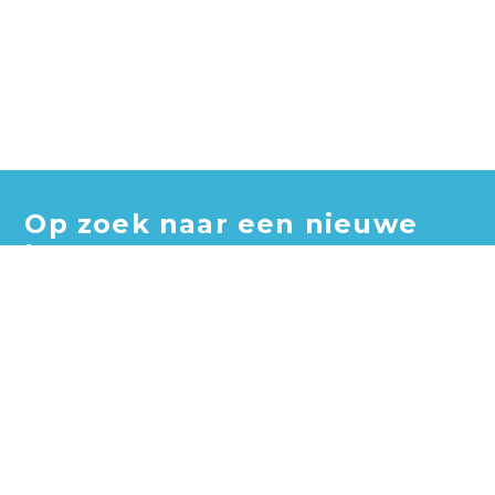
Op zoek naar een nieuwe
baan?
Blader door honderden vacatures en vind jouw perfecte
baan!
Zoek vacatures
Zoek per bedrijf