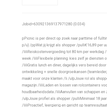
Jobid=630921369137971280 (0.034)
pPicnic is per direct op zoek naar parttime of full
p/u) /ppWat jij krijgt als shopper /pulli€16,89 per
/liliReiskostenvergoeding tot 80 km per werkdag /l
week /liliFlexibele planning: kies zelf je diensten
/liliGratis lunch en diner, dagelijks vers bereid do
ontwikkeling + snelle doorgroeikansen (teamleider, 
maakt voor onze klanten /li /ulpJouw rol als shop
magazijn /liliLaden en lossen van rolcontainers voo
houdbaarheidsdata /liliAanvullen van schappen en 
/ulpJouw profiel als shopper /pulliMinimaal 18 jaar 
/liliProactief, leergierig en gericht op teamresult