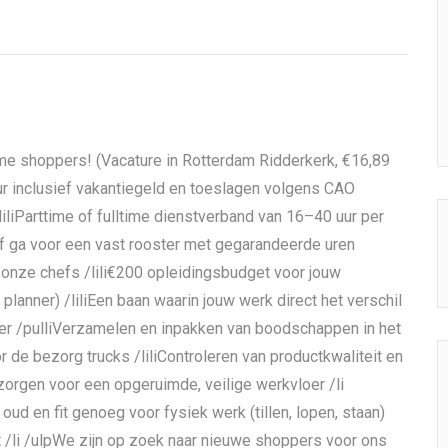
time shoppers! (Vacature in Rotterdam Ridderkerk, €16,89
 uur inclusief vakantiegeld en toeslagen volgens CAO
iliParttime of fulltime dienstverband van 16–40 uur per
 of ga voor een vast rooster met gegarandeerde uren
or onze chefs /lili€200 opleidingsbudget voor jouw
planner) /liliEen baan waarin jouw werk direct het verschil
per /pulliVerzamelen en inpakken van boodschappen in het
r de bezorg trucks /liliControleren van productkwaliteit en
zorgen voor een opgeruimde, veilige werkvloer /li
oud en fit genoeg voor fysiek werk (tillen, lopen, staan)
aat /li /ulpWe zijn op zoek naar nieuwe shoppers voor ons