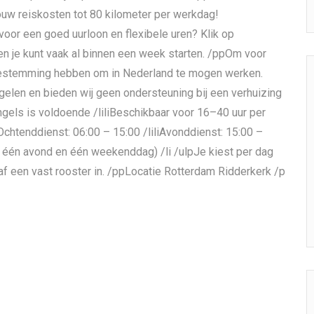
ouw reiskosten tot 80 kilometer per werkdag!
 voor een goed uurloon en flexibele uren? Klik op
 en je kunt vaak al binnen een week starten. /ppOm voor
toestemming hebben om in Nederland te mogen werken.
gelen en bieden wij geen ondersteuning bij een verhuizing
ngels is voldoende /liliBeschikbaar voor 16–40 uur per
iOchtenddienst: 06:00 – 15:00 /liliAvonddienst: 15:00 –
l één avond en één weekenddag) /li /ulpJe kiest per dag
raf een vast rooster in. /ppLocatie Rotterdam Ridderkerk /p