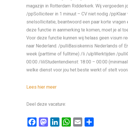
magazijn in Rotterdam Ridderkerk. Wij vergoeden j
/ppSolliciteer in 1 minuut – CV niet nodig /ppKlaar
snelsollicitatie, beantwoord een paar korte vragen
deze functie in aanmerking te komen, moet je al 
Voor deze functie kunnen wij helaas geen visum re
naar Nederland. /pulliBasiskennis Nederlands of E
week (parttime of fulltime) /li /ulpWerktijden /pull
00:00 /liliStudentendienst: 18:00 – 00:00 (minimaa
welke dienst voor jou het beste werkt of stelt voo
Lees hier meer
Deel deze vacature:
F
M
Li
W
E
D