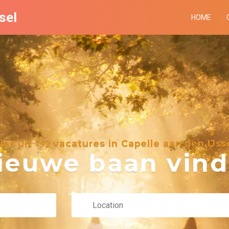
sel
HOME
ies uit
vacatures in Capelle aan den IJss
792
euwe baan vind 