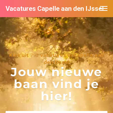
Vacatures Capelle aan den IJssel
Kies uit
792
vacatures in Capelle aan
den IJssel
Jouw nieuwe
baan vind je
hier!