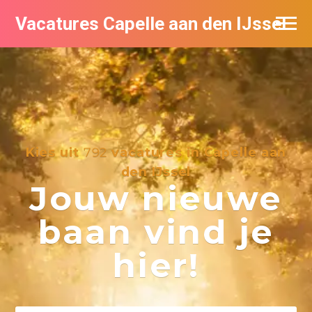
Vacatures Capelle aan den IJssel
Kies uit
792
vacatures in Capelle aan
den IJssel
Jouw nieuwe
baan vind je
hier!