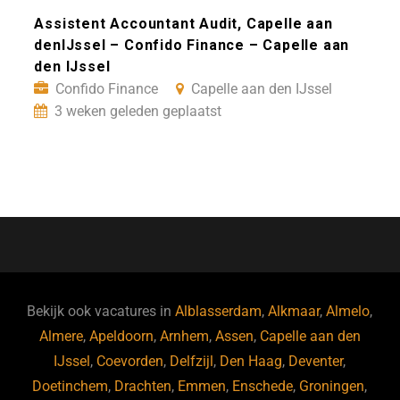
Assistent Accountant Audit, Capelle aan
denIJssel – Confido Finance – Capelle aan
den IJssel
Confido Finance
Capelle aan den IJssel
3 weken geleden geplaatst
Bekijk ook vacatures in
Alblasserdam
,
Alkmaar
,
Almelo
,
Almere
,
Apeldoorn
,
Arnhem
,
Assen
,
Capelle aan den
IJssel
,
Coevorden
,
Delfzijl
,
Den Haag
,
Deventer
,
Doetinchem
,
Drachten
,
Emmen
,
Enschede
,
Groningen
,