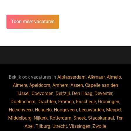
Toon meer vacatures
Bekijk ook vacatures in
Alblasserdam
,
Alkmaar
,
Almelo
,
Almere
,
Apeldoorn
,
Arnhem
,
Assen
,
Capelle aan den
IJssel
,
Coevorden
,
Delfzijl
,
Den Haag
,
Deventer
,
Doetinchem
,
Drachten
,
Emmen
,
Enschede
,
Groningen
,
Heerenveen
,
Hengelo
,
Hoogeveen
,
Leeuwarden
,
Meppel
,
Middelburg
,
Nijkerk
,
Rotterdam
,
Sneek
,
Stadskanaal
,
Ter
Apel
,
Tilburg
,
Utrecht
,
Vlissingen
,
Zwolle