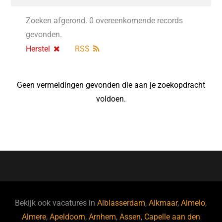
Zoeken afgerond. 0 overeenkomende records
gevonden.
Herstel
RSS
Geen vermeldingen gevonden die aan je zoekopdracht
voldoen.
Bekijk ook vacatures in
Alblasserdam
,
Alkmaar
,
Almelo
,
Almere
,
Apeldoorn
,
Arnhem
,
Assen
,
Capelle aan den