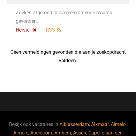
Zoeken afgerond. 0 overeenkomende records
gevonden.
Herstel
RSS
Geen vermeldingen gevonden die aan je zoekopdracht
voldoen.
Bekijk ook vacatures in
Alblasserdam
,
Alkmaar
,
Almelo
,
Almere
,
Apeldoorn
,
Arnhem
,
Assen
,
Capelle aan den