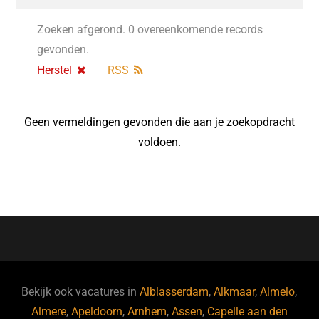
Zoeken afgerond. 0 overeenkomende records
gevonden.
Herstel
RSS
Geen vermeldingen gevonden die aan je zoekopdracht
voldoen.
Bekijk ook vacatures in
Alblasserdam
,
Alkmaar
,
Almelo
,
Almere
,
Apeldoorn
,
Arnhem
,
Assen
,
Capelle aan den