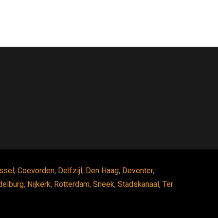
ssel
,
Coevorden
,
Delfzijl
,
Den Haag
,
Deventer
,
delburg
,
Nijkerk
,
Rotterdam
,
Sneek
,
Stadskanaal
,
Ter