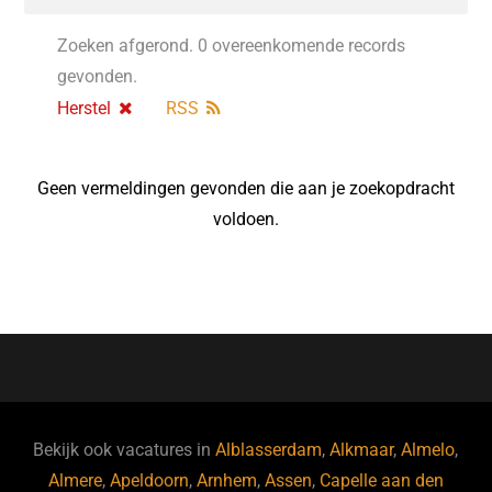
Zoeken afgerond. 0 overeenkomende records
gevonden.
Herstel
RSS
Geen vermeldingen gevonden die aan je zoekopdracht
voldoen.
Bekijk ook vacatures in
Alblasserdam
,
Alkmaar
,
Almelo
,
Almere
,
Apeldoorn
,
Arnhem
,
Assen
,
Capelle aan den