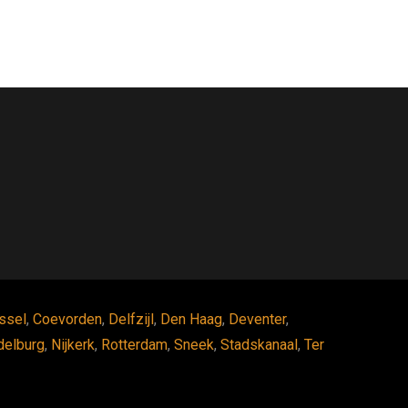
ssel
,
Coevorden
,
Delfzijl
,
Den Haag
,
Deventer
,
delburg
,
Nijkerk
,
Rotterdam
,
Sneek
,
Stadskanaal
,
Ter