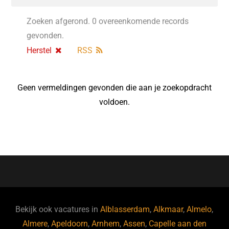
Zoeken afgerond. 0 overeenkomende records
gevonden.
Herstel
RSS
Geen vermeldingen gevonden die aan je zoekopdracht
voldoen.
Bekijk ook vacatures in
Alblasserdam
,
Alkmaar
,
Almelo
,
Almere
,
Apeldoorn
,
Arnhem
,
Assen
,
Capelle aan den