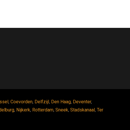
ssel
,
Coevorden
,
Delfzijl
,
Den Haag
,
Deventer
,
delburg
,
Nijkerk
,
Rotterdam
,
Sneek
,
Stadskanaal
,
Ter