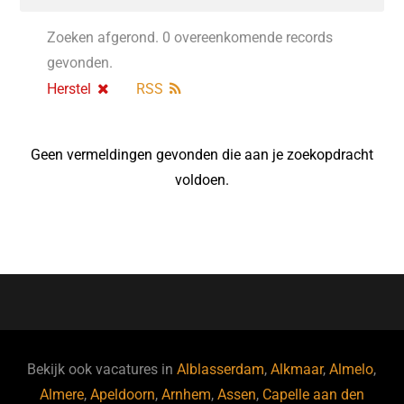
Zoeken afgerond. 0 overeenkomende records
gevonden.
Herstel
RSS
Geen vermeldingen gevonden die aan je zoekopdracht
voldoen.
Bekijk ook vacatures in
Alblasserdam
,
Alkmaar
,
Almelo
,
Almere
,
Apeldoorn
,
Arnhem
,
Assen
,
Capelle aan den