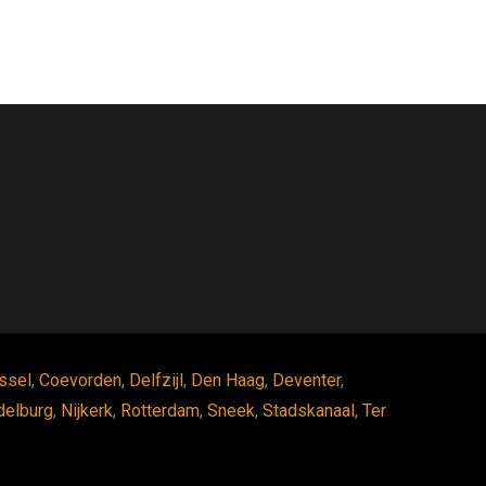
ssel
,
Coevorden
,
Delfzijl
,
Den Haag
,
Deventer
,
delburg
,
Nijkerk
,
Rotterdam
,
Sneek
,
Stadskanaal
,
Ter