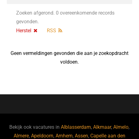
Zoeken afgerond. 0 overeenkomende records
gevonden.
Herstel
RSS
Geen vermeldingen gevonden die aan je zoekopdracht
voldoen.
Bekijk ook vacatures in
Alblasserdam
,
Alkmaar
,
Almelo
,
Almere
,
Apeldoorn
,
Arnhem
,
Assen
,
Capelle aan den