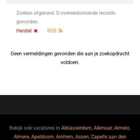
Zoeken afgerond. 0 overeenkomende records
gevonden.
Herstel
RSS
Geen vermeldingen gevonden die aan je zoekopdracht
voldoen.
Bekijk ook vacatures in
Alblasserdam
,
Alkmaar
,
Almelo
,
Almere
,
Apeldoorn
,
Arnhem
,
Assen
,
Capelle aan den