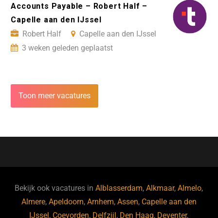
Accounts Payable – Robert Half –
Capelle aan den IJssel
Robert Half
Capelle aan den IJssel
3 weken geleden geplaatst
Toon meer vacatures
Bekijk ook vacatures in
Alblasserdam
,
Alkmaar
,
Almelo
,
Almere
,
Apeldoorn
,
Arnhem
,
Assen
,
Capelle aan den
IJssel
,
Coevorden
,
Delfzijl
,
Den Haag
,
Deventer
,