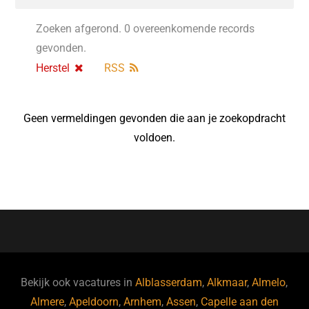
Zoeken afgerond. 0 overeenkomende records
gevonden.
Herstel
RSS
Geen vermeldingen gevonden die aan je zoekopdracht
voldoen.
Bekijk ook vacatures in
Alblasserdam
,
Alkmaar
,
Almelo
,
Almere
,
Apeldoorn
,
Arnhem
,
Assen
,
Capelle aan den