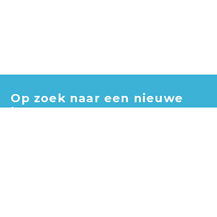
Op zoek naar een nieuwe
baan?
Blader door honderden vacatures en vind jouw perfecte
baan!
Zoek vacatures
Zoek per bedrijf