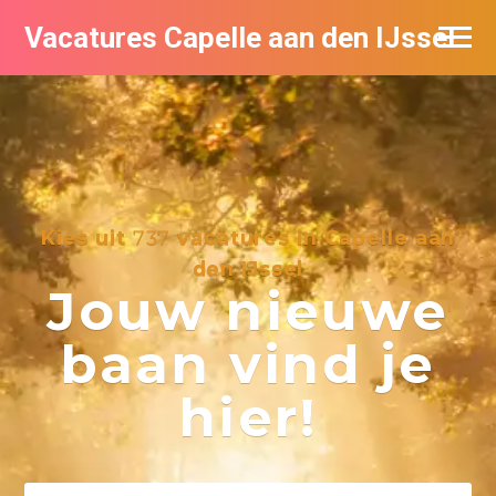
Vacatures Capelle aan den IJssel
Kies uit
737
vacatures in Capelle aan
den IJssel
Jouw nieuwe
baan vind je
hier!