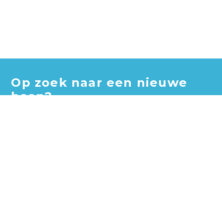
Op zoek naar een nieuwe
baan?
Blader door honderden vacatures en vind jouw perfecte
baan!
Zoek vacatures
Zoek per bedrijf