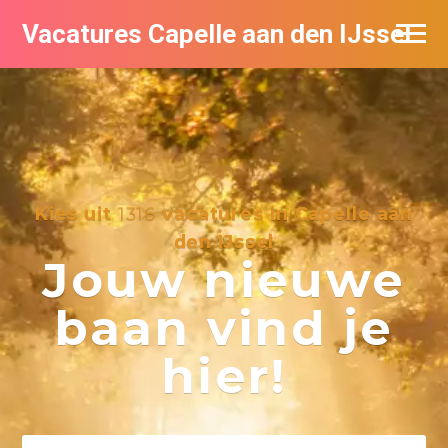
Vacatures Capelle aan den IJssel
Kies uit
1316
vacatures in Capelle aan
den IJssel
Jouw nieuwe
baan vind je
hier!