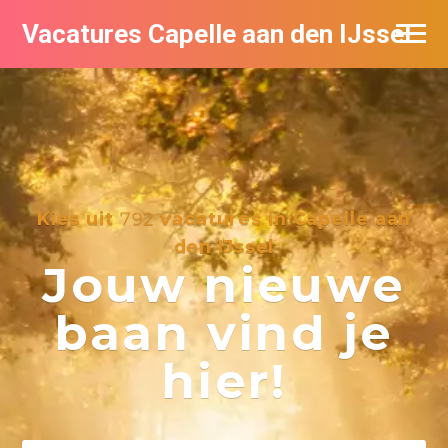
Vacatures Capelle aan den IJssel
Kies uit
792
vacatures in Capelle aan
den IJssel
Jouw nieuwe
baan vind je
hier!