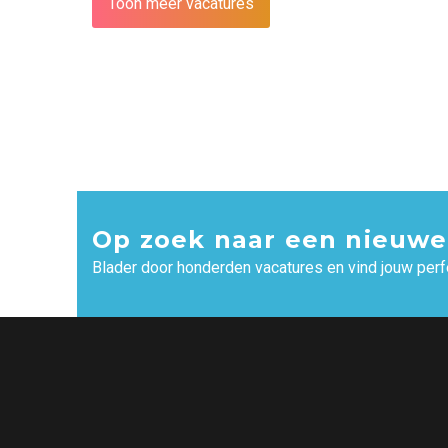
Toon meer vacatures
Op zoek naar een nieuwe
Blader door honderden vacatures en vind jouw perf