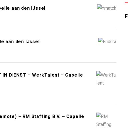
elle aan den IJssel
e aan den IJssel
T IN DIENST – WerkTalent – Capelle
mote) – RM Staffing B.V. – Capelle