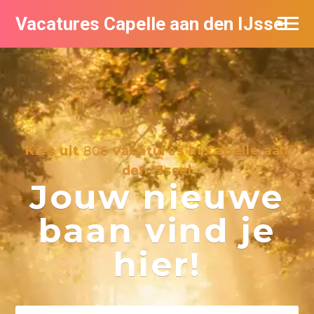
Vacatures Capelle aan den IJssel
Kies uit
806
vacatures in Capelle aan
den IJssel
Jouw nieuwe
baan vind je
hier!