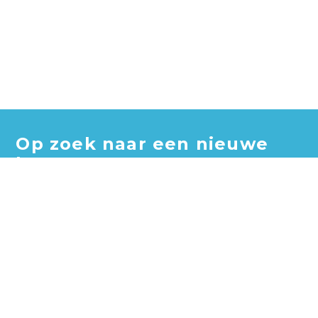
Op zoek naar een nieuwe
baan?
Blader door honderden vacatures en vind jouw perfecte
baan!
Zoek vacatures
Zoek per bedrijf