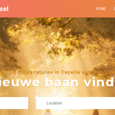
sel
HOME
ies uit
vacatures in Capelle aan den IJss
792
euwe baan vind 