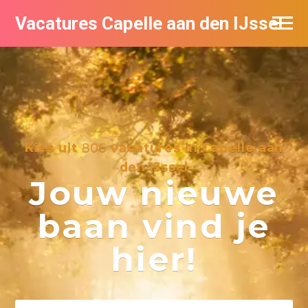
Vacatures Capelle aan den IJssel
Kies uit
806
vacatures in Capelle aan
den IJssel
Jouw nieuwe
baan vind je
hier!