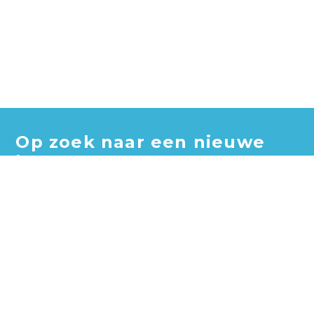
Op zoek naar een nieuwe
baan?
Blader door honderden vacatures en vind jouw perfecte
baan!
Zoek vacatures
Zoek per bedrijf