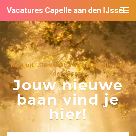
Vacatures Capelle aan den IJssel
Kies uit
1316
vacatures in Capelle aan
den IJssel
Jouw nieuwe
baan vind je
hier!