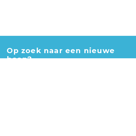
Op zoek naar een nieuwe
baan?
Blader door honderden vacatures en vind jouw perfecte
baan!
Zoek vacatures
Zoek per bedrijf