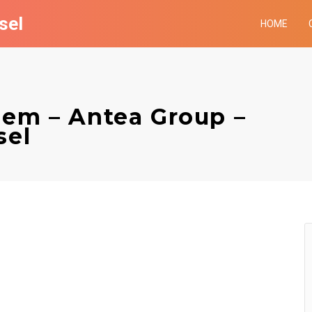
sel
HOME
dem – Antea Group –
sel