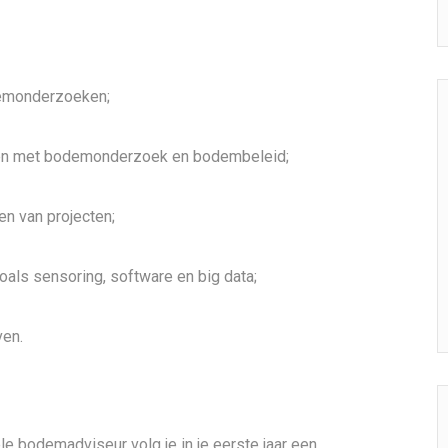
demonderzoeken;
den met bodemonderzoek en bodembeleid;
en van projecten;
oals sensoring, software en big data;
ven.
e bodemadviseur volg je in je eerste jaar een