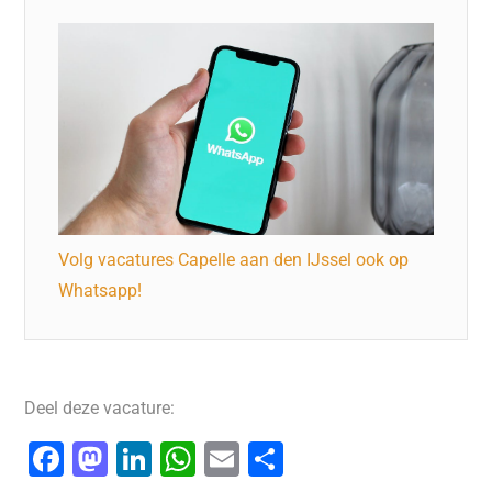
Volg vacatures Capelle aan den IJssel ook op
Whatsapp!
Deel deze vacature:
F
M
Li
W
E
D