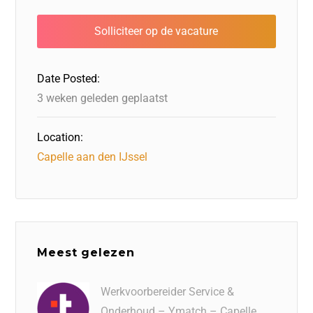
e
o
e
s
l
n
b
d
dI
A
o
o
n
p
o
n
p
Date Posted:
k
3 weken geleden geplaatst
Location:
Capelle aan den IJssel
Meest gelezen
Werkvoorbereider Service &
Onderhoud – Ymatch – Capelle