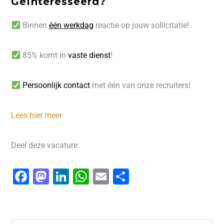
Geïnteresseerd?
Binnen
één werkdag
reactie op jouw sollicitatie!
85% komt in
vaste dienst
!
Persoonlijk contact
met één van onze recruiters!
Lees hier meer
Deel deze vacature:
F
M
Li
W
E
D
a
a
n
h
m
el
c
st
k
at
ai
e