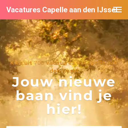
Vacatures Capelle aan den IJssel
Kies uit
708
vacatures in Capelle aan
den IJssel
Jouw nieuwe
baan vind je
hier!