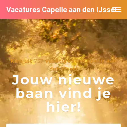
Vacatures Capelle aan den IJssel
Kies uit
737
vacatures in Capelle aan
den IJssel
Jouw nieuwe
baan vind je
hier!