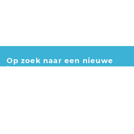
Op zoek naar een nieuwe
baan?
Blader door honderden vacatures en vind jouw perfecte
baan!
Zoek vacatures
Zoek per bedrijf