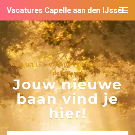
Vacatures Capelle aan den IJssel
Kies uit
1316
vacatures in Capelle aan
den IJssel
Jouw nieuwe
baan vind je
hier!