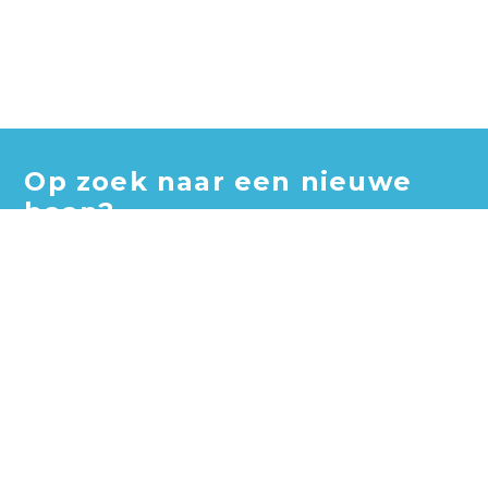
Op zoek naar een nieuwe
baan?
Blader door honderden vacatures en vind jouw perfecte
baan!
Zoek vacatures
Zoek per bedrijf