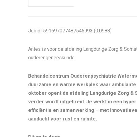
Jobid=591697077487545993 (0.0988)
Antes is voor de afdeling Langdurige Zorg & Somat
ouderengeneeskunde.
Behandelcentrum Ouderenpsychiatrie Watermo
duurzame en warme werkplek waar ambulante e
oktober opent de afdeling Langdurige Zorg &
verder wordt uitgebreid. Je werkt in een hyp
efficiëntie en samenwerking – met innovatiev
aandacht voor rust en ruimte.