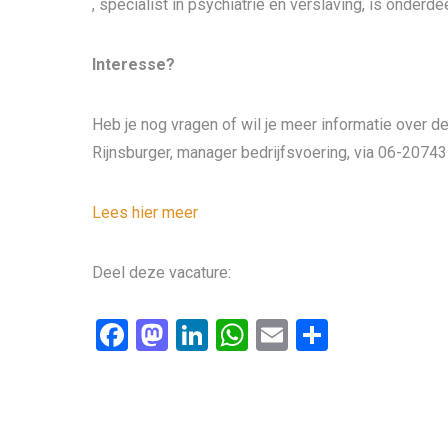
, specialist in psychiatrie en verslaving, is onderdee
Interesse?
Heb je nog vragen of wil je meer informatie over 
Rijnsburger, manager bedrijfsvoering, via 06-2074
Lees hier meer
Deel deze vacature:
F
M
Li
W
E
D
a
a
n
h
m
el
ce
st
ke
at
ail
e
b
o
dI
s
n