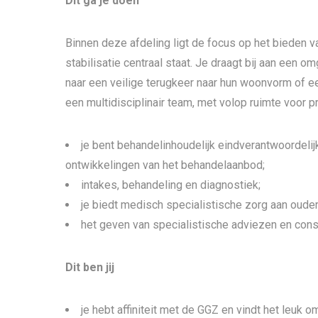
Dit ga je doen
Binnen deze afdeling ligt de focus op het bieden v
stabilisatie centraal staat. Je draagt bij aan een 
naar een veilige terugkeer naar hun woonvorm of e
een multidisciplinair team, met volop ruimte voor
je bent behandelinhoudelijk eindverantwoordeli
ontwikkelingen van het behandelaanbod;
intakes, behandeling en diagnostiek;
je biedt medisch specialistische zorg aan oud
het geven van specialistische adviezen en consu
Dit ben jij
je hebt affiniteit met de GGZ en vindt het leuk o