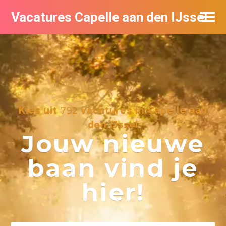
Vacatures Capelle aan den IJssel
Kies uit
792
vacatures in Capelle aan
den IJssel
Jouw nieuwe
baan vind je
hier!