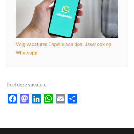
Volg vacatures Capelle aan den IJssel ook op
Whatsapp!
Deel deze vacature:
F
M
Li
W
E
D
a
a
n
h
m
el
c
st
k
at
ai
e
e
o
e
s
l
n