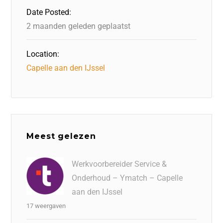
o
n
p
Date Posted:
k
2 maanden geleden geplaatst
Location:
Capelle aan den IJssel
Meest gelezen
Werkvoorbereider Service &
Onderhoud – Ymatch – Capelle
aan den IJssel
17 weergaven