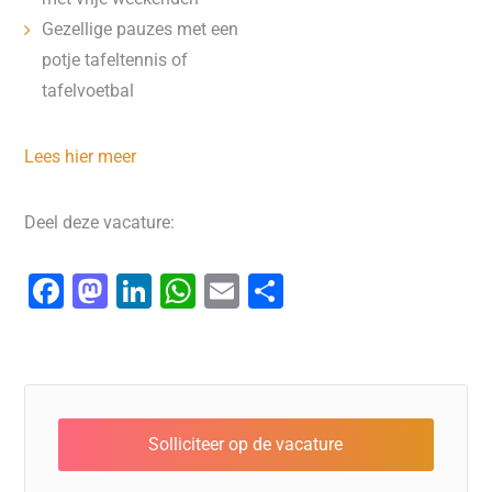
Gezellige pauzes met een
potje tafeltennis of
tafelvoetbal
Lees hier meer
Deel deze vacature:
F
M
Li
W
E
D
a
a
n
h
m
el
c
st
k
at
ai
e
e
o
e
s
l
n
b
d
dI
A
o
o
n
p