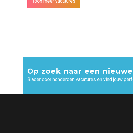
Toon meer vacatures
Op zoek naar een nieuwe
Blader door honderden vacatures en vind jouw perf