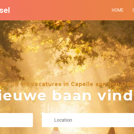
sel
HOME
ies uit
vacatures in Capelle aan den IJss
806
euwe baan vind 